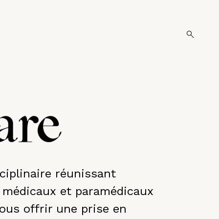
o
p
e
n
s
e
a
r
c
h
f
o
r
m
ciplinaire réunissant
médicaux et paramédicaux
ous offrir une prise en