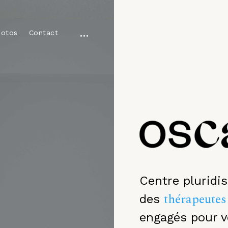
o
hotos
Contact
p
e
n
s
i
d
e
b
a
Centre pluridis
r
thérapeutes
des
engagés pour v