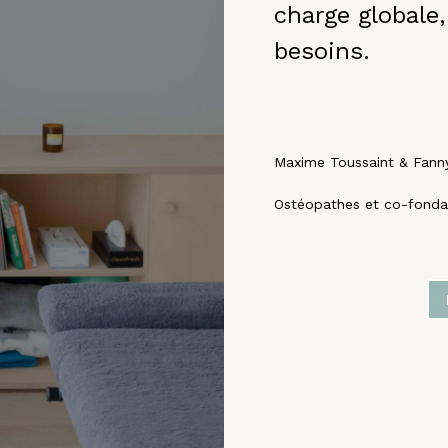
charge globale
besoins.
Maxime Toussaint & Fann
Os
téopathes et co-fonda