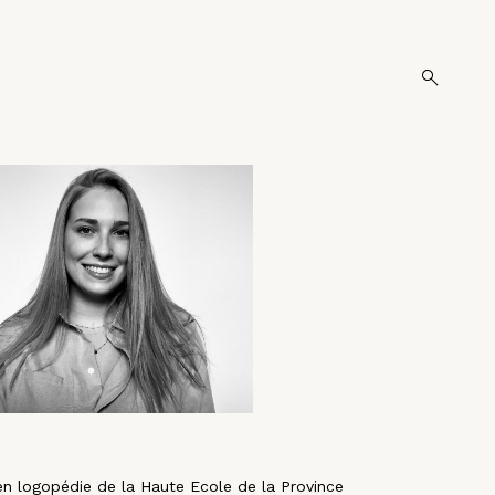
o
p
e
n
s
e
a
r
c
h
f
o
r
m
en logopédie de la Haute Ecole de la Province